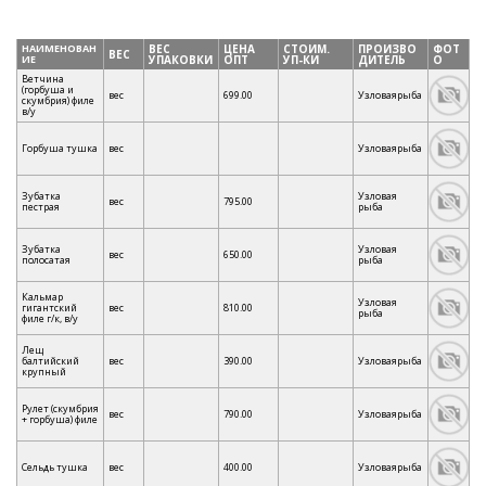
НАИМЕНОВАН
ВЕС
ЦЕНА
СТОИМ.
ПРОИЗВО
ФОТ
ВЕС
ИЕ
УПАКОВКИ
ОПТ
УП-КИ
ДИТЕЛЬ
О
Ветчина
(горбуша и
вес
699.00
Узловаярыба
скумбрия) филе
в/у
Горбуша тушка
вес
Узловаярыба
Зубатка
Узловая
вес
795.00
пестрая
рыба
Зубатка
Узловая
вес
650.00
полосатая
рыба
Кальмар
Узловая
гигантский
вес
810.00
рыба
филе г/к, в/у
Лещ
балтийский
вес
390.00
Узловаярыба
крупный
Рулет (скумбрия
вес
790.00
Узловаярыба
+ горбуша) филе
Сельдь тушка
вес
400.00
Узловаярыба