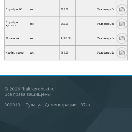
Скумбрия б/г
вес
800.00
Узловаярыба
Скумбрия
вес
755.00
Узловаярыба
кусочки
Форель г/к
вес
1,300.00
Узловаярыба
Хребты лосося
вес
760.00
Узловаярыба
© 2026 "baltikprodukt.ru"
Все права защищены.
300013, г.Тула, ул. Демонстрации 197-а