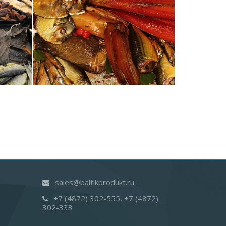
sales@baltikprodukt.ru
+7 (4872) 302-555
,
+7 (4872)
302-333