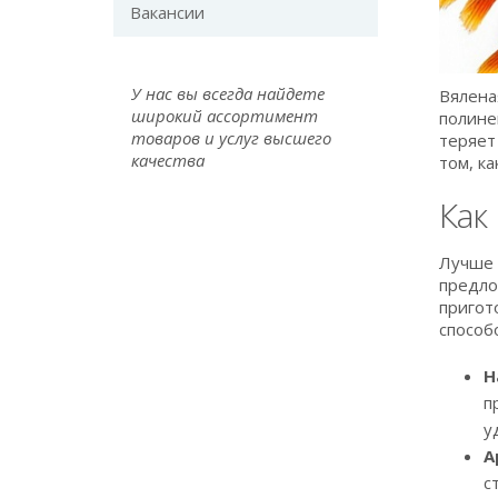
Вакансии
У нас вы всегда найдете
Вялена
широкий ассортимент
полине
товаров и услуг высшего
теряет
качества
том, к
Как
Лучше 
предло
пригот
способ
Н
п
у
А
с