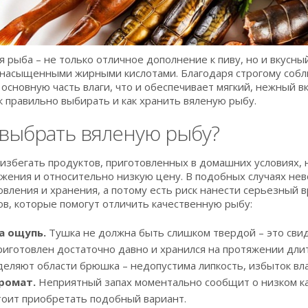
я рыба – не только отличное дополнение к пиву, но и вкусны
насыщенными жирными кислотами. Благодаря строгому собл
 основную часть влаги, что и обеспечивает мягкий, нежный 
ак правильно выбирать и как хранить вяленую рыбу.
 выбрать вяленую рыбу?
избегать продуктов, приготовленных в домашних условиях,
жения и относительно низкую цену. В подобных случаях не
овления и хранения, а потому есть риск нанести серьезный 
ов, которые помогут отличить качественную рыбу:
а ощупь.
Тушка не должна быть слишком твердой – это свид
риготовлен достаточно давно и хранился на протяжении дл
деляют области брюшка – недопустима липкость, избыток вла
ромат.
Неприятный запах моментально сообщит о низком кач
тоит приобретать подобный вариант.