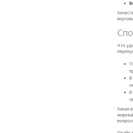
В
Качест
вкусов
Спо
Что уд
переку
П
п
В
о
В
с
Какая 
жирный
вопрос
Прайс 