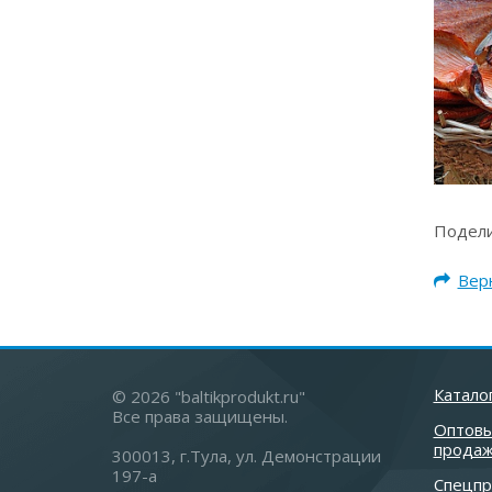
Подели
Верн
Катало
© 2026 "baltikprodukt.ru"
Все права защищены.
Оптов
прода
300013, г.Тула, ул. Демонстрации
197-а
Спецп