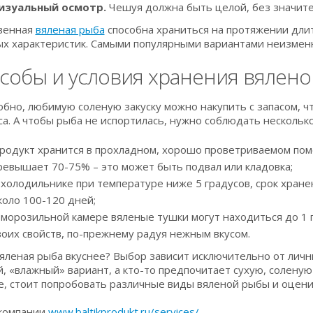
изуальный осмотр.
Чешуя должна быть целой, без значите
венная
вяленая рыба
способна храниться на протяжении дли
ых характеристик. Самыми популярными вариантами неизменно
собы и условия хранения вялен
обно, любимую соленую закуску можно накупить с запасом, ч
са. А чтобы рыба не испортилась, нужно соблюдать нескольк
родукт хранится в прохладном, хорошо проветриваемом пом
ревышает 70-75% – это может быть подвал или кладовка;
 холодильнике при температуре ниже 5 градусов, срок хране
коло 100-120 дней;
 морозильной камере вяленые тушки могут находиться до 1 
воих свойств, по-прежнему радуя нежным вкусом.
вяленая рыба вкуснее? Выбор зависит исключительно от лич
, «влажный» вариант, а кто-то предпочитает сухую, соленую 
е, стоит попробовать различные виды вяленой рыбы и оценит
компании
www.baltikprodukt.ru/services/