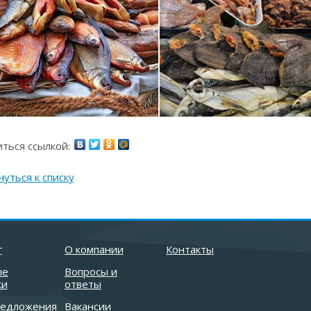
ться ссылкой:
уться к списку
г
О компании
Контакты
ые
Вопросы и
жи
ответы
редложения
Вакансии