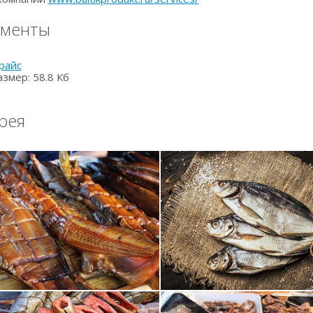
ументы
райс
азмер: 58.8 Кб
рея