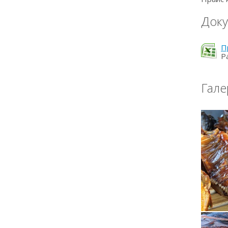
Док
П
Р
Гале